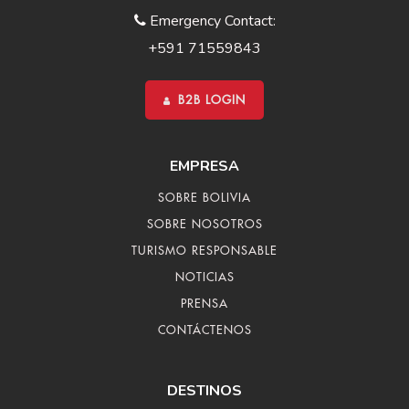
o
Emergency Contact:
p
+591 71559843
u
e
r
B2B LOGIN
t
o
a
EMPRESA
l
a
SOBRE BOLIVIA
h
SOBRE NOSOTROS
o
r
TURISMO RESPONSABLE
a
NOTICIAS
e
PRENSA
s
t
CONTÁCTENOS
a
b
DESTINOS
l