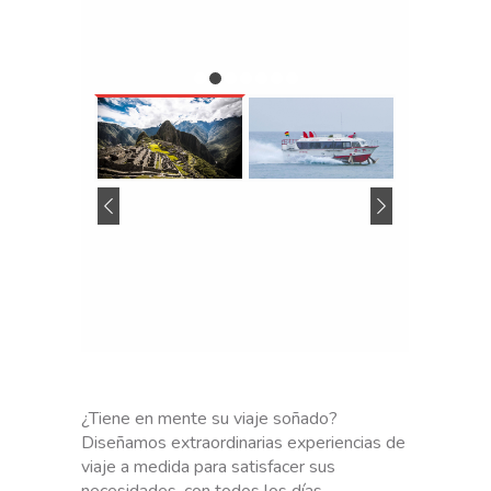
i
c
i
o
d
e
t
r
a
n
s
p
o
r
t
e
c
o
¿Tiene en mente su viaje soñado?
n
Diseñamos extraordinarias experiencias de
u
viaje a medida para satisfacer sus
n