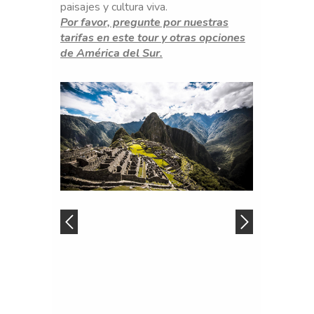
paisajes y cultura viva.
Por favor, pregunte por nuestras
tarifas en este tour y otras opciones
de América del Sur.
Día
1
(Domingo):
LIMA
-
LLEGADA
INTERNAC
U
n
s
e
r
v